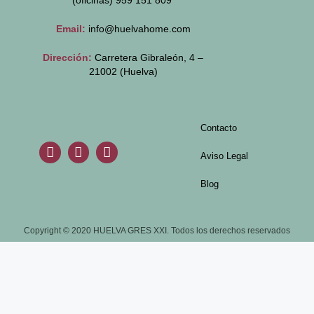
(oficinas)
959 151 809
Email:
info@huelvahome.com
Dirección:
Carretera Gibraleón, 4 –
21002 (Huelva)
Contacto
Aviso Legal
Blog
Copyright © 2020 HUELVA GRES XXI. Todos los derechos reservados