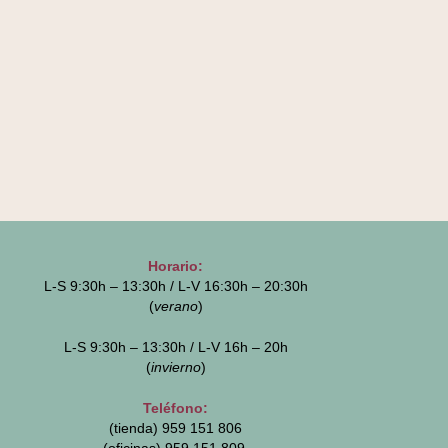
Horario:
L-S 9:30h – 13:30h / L-V 16:30h – 20:30h
(
verano
)
L-S 9:30h – 13:30h / L-V 16h – 20h
(
invierno
)
Teléfono:
(tienda) 959 151 806