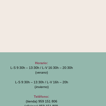
Horario:
L-S 9:30h – 13:30h / L-V 16:30h – 20:30h
(
verano
)
L-S 9:30h – 13:30h / L-V 16h – 20h
(
invierno
)
Teléfono:
(tienda) 959 151 806