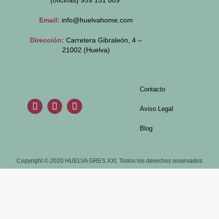
(oficinas)
959 151 809
Email:
info@huelvahome.com
Dirección:
Carretera Gibraleón, 4 –
21002 (Huelva)
Contacto
Aviso Legal
Blog
Copyright © 2020 HUELVA GRES XXI. Todos los derechos reservados