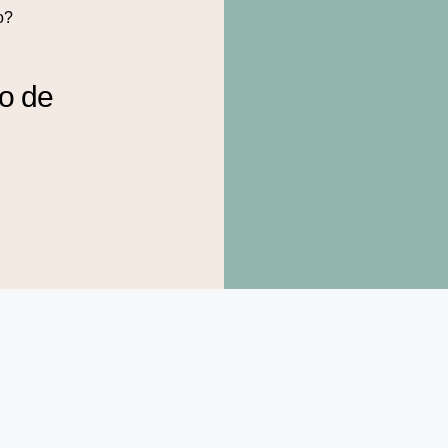
o?
to de