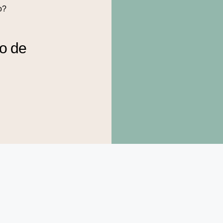
o?
to de