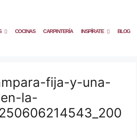
S
COCINAS
CARPINTERÍA
INSPÍRATE
BLOG
mpara-fija-y-una-
en-la-
_250606214543_200