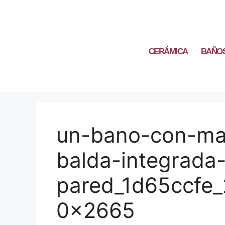
CERÁMICA
BAÑO
un-bano-con-ma
balda-integrada-
pared_1d65ccfe
0x2665