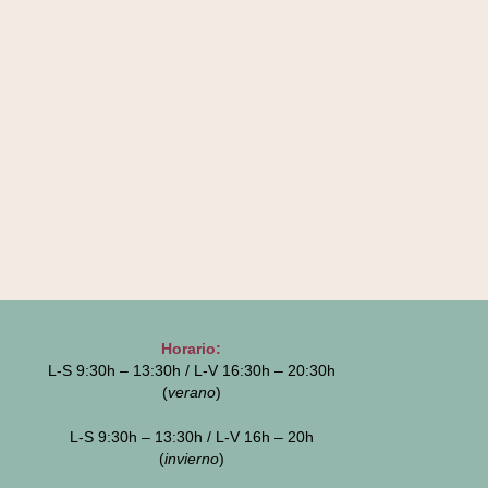
Horario:
L-S 9:30h – 13:30h / L-V 16:30h – 20:30h
(
verano
)
L-S 9:30h – 13:30h / L-V 16h – 20h
(
invierno
)