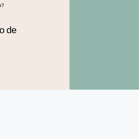
o?
to de