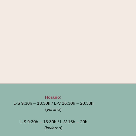
Horario:
L-S 9:30h – 13:30h / L-V 16:30h – 20:30h
(
verano
)
L-S 9:30h – 13:30h / L-V 16h – 20h
(
invierno
)