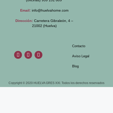
(oficinas)
959 151 809
Email:
info@huelvahome.com
Dirección:
Carretera Gibraleón, 4 –
21002 (Huelva)
Contacto
Aviso Legal
Blog
Copyright © 2020 HUELVA GRES XXI. Todos los derechos reservados