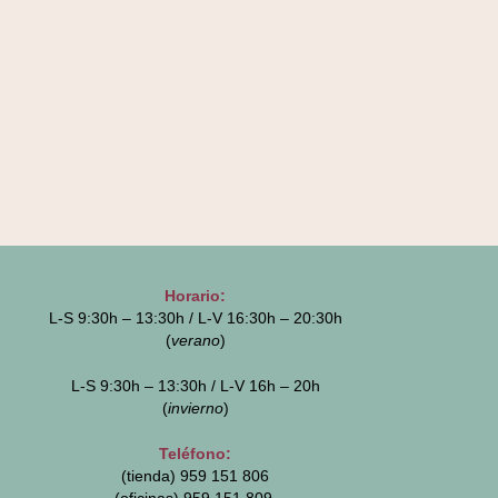
Horario:
L-S 9:30h – 13:30h / L-V 16:30h – 20:30h
(
verano
)
L-S 9:30h – 13:30h / L-V 16h – 20h
(
invierno
)
Teléfono:
(tienda) 959 151 806