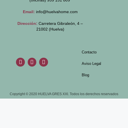
(oficinas)
959 151 809
Email:
info@huelvahome.com
Dirección:
Carretera Gibraleón, 4 –
21002 (Huelva)
Contacto
Aviso Legal
Blog
Copyright © 2020 HUELVA GRES XXI. Todos los derechos reservados