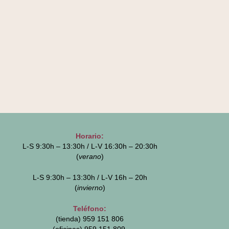
Horario:
L-S 9:30h – 13:30h / L-V 16:30h – 20:30h
(
verano
)
L-S 9:30h – 13:30h / L-V 16h – 20h
(
invierno
)
Teléfono:
(tienda) 959 151 806