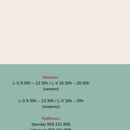
Horario:
L-S 9:30h – 13:30h / L-V 16:30h – 20:30h
(
verano
)
L-S 9:30h – 13:30h / L-V 16h – 20h
(
invierno
)
Teléfono:
(tienda) 959 151 806