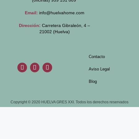
(oficinas)
959 151 809
Email:
info@huelvahome.com
Dirección:
Carretera Gibraleón, 4 –
21002 (Huelva)
Contacto
Aviso Legal
Blog
Copyright © 2020 HUELVA GRES XXI. Todos los derechos reservados