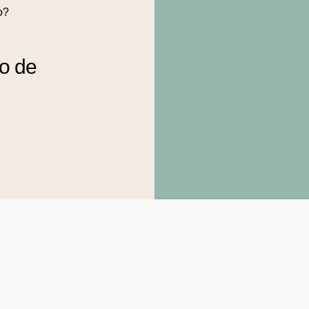
o?
to de