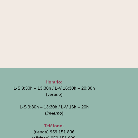
Horario:
L-S 9:30h – 13:30h / L-V 16:30h – 20:30h
(
verano
)
L-S 9:30h – 13:30h / L-V 16h – 20h
(
invierno
)
Teléfono:
(tienda) 959 151 806