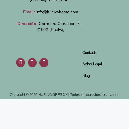
(oficinas)
959 151 809
Email:
info@huelvahome.com
Dirección:
Carretera Gibraleón, 4 –
21002 (Huelva)
Contacto
Aviso Legal
Blog
Copyright © 2020 HUELVA GRES XXI. Todos los derechos reservados