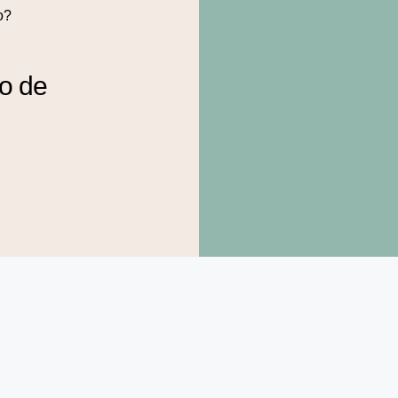
o?
to de