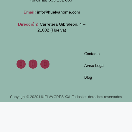
(oficinas)
959 151 809
Email:
info@huelvahome.com
Dirección:
Carretera Gibraleón, 4 –
21002 (Huelva)
Contacto
Aviso Legal
Blog
Copyright © 2020 HUELVA GRES XXI. Todos los derechos reservados