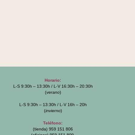
Horario:
L-S 9:30h – 13:30h / L-V 16:30h – 20:30h
(
verano
)
L-S 9:30h – 13:30h / L-V 16h – 20h
(
invierno
)
Teléfono:
(tienda) 959 151 806