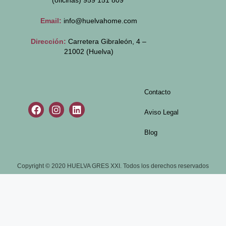
(oficinas)
959 151 809
Email:
info@huelvahome.com
Dirección:
Carretera Gibraleón, 4 –
21002 (Huelva)
Contacto
Aviso Legal
Blog
Copyright © 2020 HUELVA GRES XXI. Todos los derechos reservados