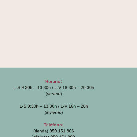
Horario:
L-S 9:30h – 13:30h / L-V 16:30h – 20:30h
(
verano
)
L-S 9:30h – 13:30h / L-V 16h – 20h
(
invierno
)
Teléfono:
(tienda) 959 151 806