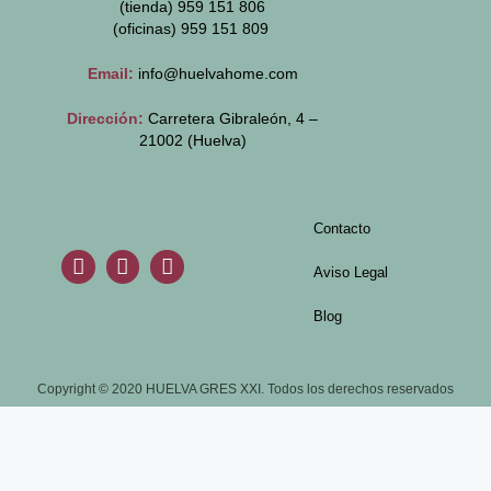
(tienda) 959 151 806
(oficinas)
959 151 809
Email:
info@huelvahome.com
Dirección:
Carretera Gibraleón, 4 –
21002 (Huelva)
Contacto
Aviso Legal
Blog
Copyright © 2020 HUELVA GRES XXI. Todos los derechos reservados