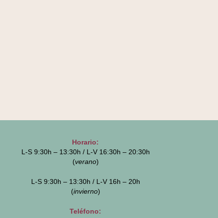
Horario:
L-S 9:30h – 13:30h / L-V 16:30h – 20:30h
(
verano
)
L-S 9:30h – 13:30h / L-V 16h – 20h
(
invierno
)
Teléfono: