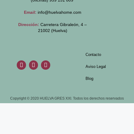
(oficinas)
959 151 809
Email:
info@huelvahome.com
Dirección:
Carretera Gibraleón, 4 –
21002 (Huelva)
Contacto
Aviso Legal
Blog
Copyright © 2020 HUELVA GRES XXI. Todos los derechos reservados