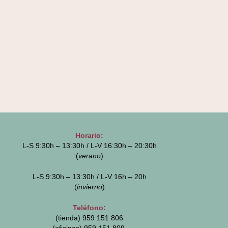
Horario:
L-S 9:30h – 13:30h / L-V 16:30h – 20:30h
(
verano
)
L-S 9:30h – 13:30h / L-V 16h – 20h
(
invierno
)
Teléfono:
(tienda) 959 151 806