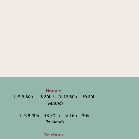
Horario:
L-S 9:30h – 13:30h / L-V 16:30h – 20:30h
(
verano
)
L-S 9:30h – 13:30h / L-V 16h – 20h
(
invierno
)
Teléfono: