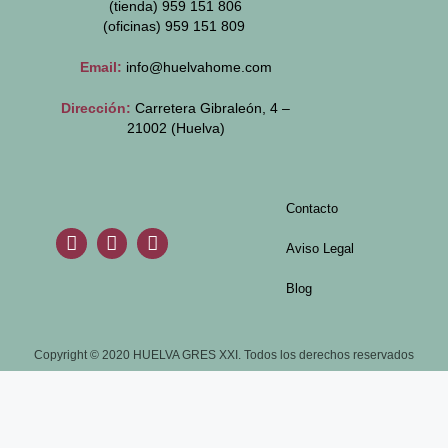
(tienda) 959 151 806
(oficinas)
959 151 809
Email:
info@huelvahome.com
Dirección:
Carretera Gibraleón, 4 –
21002 (Huelva)
Contacto
Aviso Legal
Blog
Copyright © 2020 HUELVA GRES XXI. Todos los derechos reservados