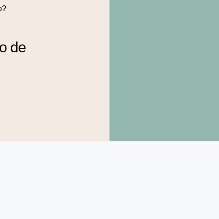
o?
to de