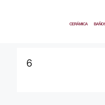
CERÁMICA
BAÑO
6