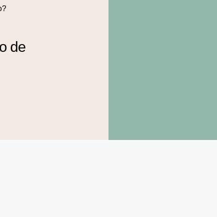
o?
to de