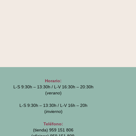
Horario:
L-S 9:30h – 13:30h / L-V 16:30h – 20:30h
(
verano
)
L-S 9:30h – 13:30h / L-V 16h – 20h
(
invierno
)
Teléfono:
(tienda) 959 151 806