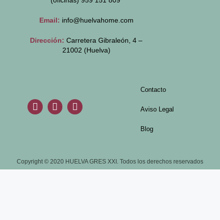
(oficinas)
959 151 809
Email:
info@huelvahome.com
Dirección:
Carretera Gibraleón, 4 –
21002 (Huelva)
Contacto
Aviso Legal
Blog
Copyright © 2020 HUELVA GRES XXI. Todos los derechos reservados