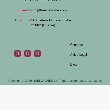
(oficinas)
959 151 809
Email:
info@huelvahome.com
Dirección:
Carretera Gibraleón, 4 –
21002 (Huelva)
Contacto
Aviso Legal
Blog
Copyright © 2020 HUELVA GRES XXI. Todos los derechos reservados