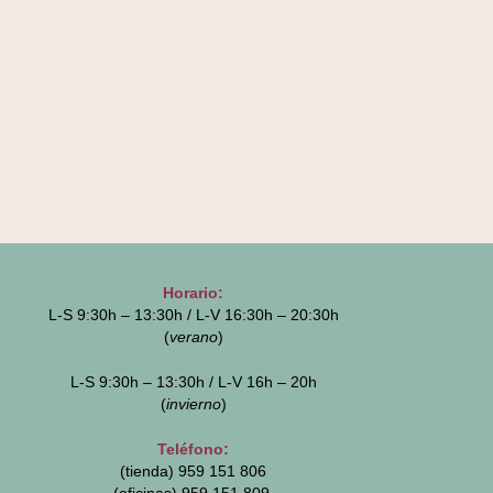
Horario:
L-S 9:30h – 13:30h / L-V 16:30h – 20:30h
(
verano
)
L-S 9:30h – 13:30h / L-V 16h – 20h
(
invierno
)
Teléfono:
(tienda) 959 151 806