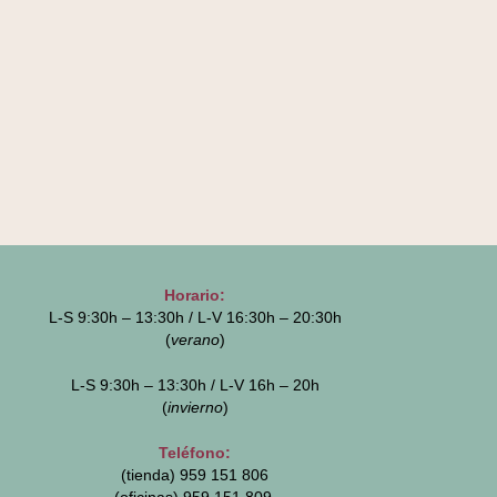
Horario:
L-S 9:30h – 13:30h / L-V 16:30h – 20:30h
(
verano
)
L-S 9:30h – 13:30h / L-V 16h – 20h
(
invierno
)
Teléfono:
(tienda) 959 151 806