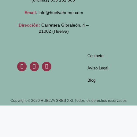
(oficinas)
959 151 809
Email:
info@huelvahome.com
Dirección:
Carretera Gibraleón, 4 –
21002 (Huelva)
Contacto
Aviso Legal
Blog
Copyright © 2020 HUELVA GRES XXI. Todos los derechos reservados