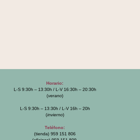
Horario:
L-S 9:30h – 13:30h / L-V 16:30h – 20:30h
(
verano
)
L-S 9:30h – 13:30h / L-V 16h – 20h
(
invierno
)
Teléfono:
(tienda) 959 151 806