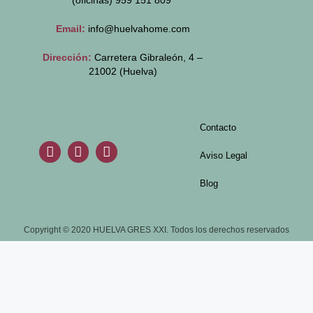
(oficinas)
959 151 809
Email:
info@huelvahome.com
Dirección:
Carretera Gibraleón, 4 –
21002 (Huelva)
Contacto
Aviso Legal
Blog
Copyright © 2020 HUELVA GRES XXI. Todos los derechos reservados