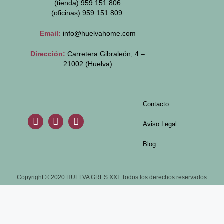
(tienda) 959 151 806
(oficinas)
959 151 809
Email:
info@huelvahome.com
Dirección:
Carretera Gibraleón, 4 –
21002 (Huelva)
Contacto
Aviso Legal
Blog
Copyright © 2020 HUELVA GRES XXI. Todos los derechos reservados