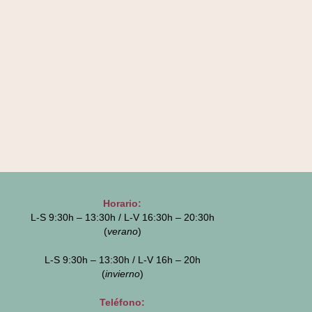
Horario:
L-S 9:30h – 13:30h / L-V 16:30h – 20:30h
(
verano
)
L-S 9:30h – 13:30h / L-V 16h – 20h
(
invierno
)
Teléfono: