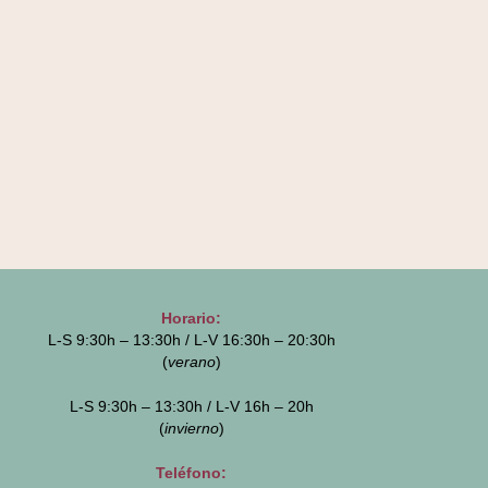
Horario:
L-S 9:30h – 13:30h / L-V 16:30h – 20:30h
(
verano
)
L-S 9:30h – 13:30h / L-V 16h – 20h
(
invierno
)
Teléfono: