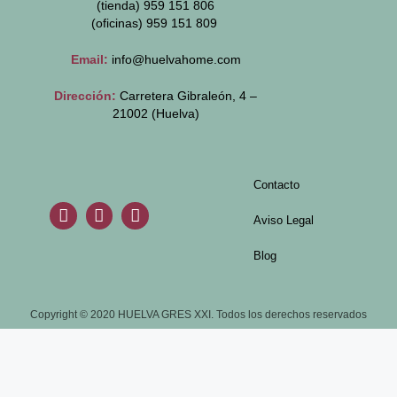
(tienda) 959 151 806
(oficinas)
959 151 809
Email:
info@huelvahome.com
Dirección:
Carretera Gibraleón, 4 –
21002 (Huelva)
Contacto
Aviso Legal
Blog
Copyright © 2020 HUELVA GRES XXI. Todos los derechos reservados