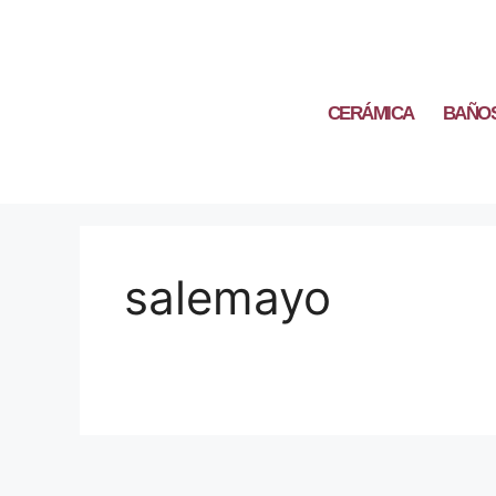
CERÁMICA
BAÑO
salemayo