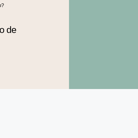
o?
to de