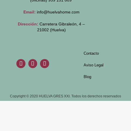
(oficinas)
959 151 809
Email:
info@huelvahome.com
Dirección:
Carretera Gibraleón, 4 –
21002 (Huelva)
Contacto
Aviso Legal
Blog
Copyright © 2020 HUELVA GRES XXI. Todos los derechos reservados