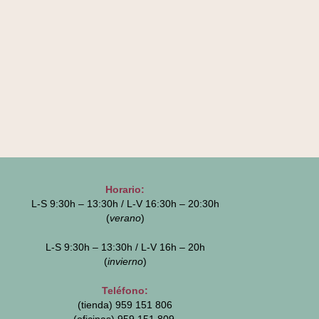
Horario:
L-S 9:30h – 13:30h / L-V 16:30h – 20:30h
(
verano
)
L-S 9:30h – 13:30h / L-V 16h – 20h
(
invierno
)
Teléfono:
(tienda) 959 151 806