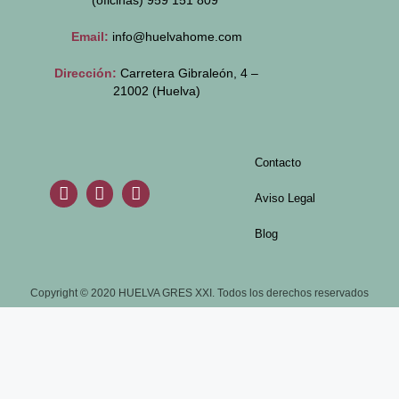
(oficinas)
959 151 809
Email:
info@huelvahome.com
Dirección:
Carretera Gibraleón, 4 –
21002 (Huelva)
Contacto
Aviso Legal
Blog
Copyright © 2020 HUELVA GRES XXI. Todos los derechos reservados