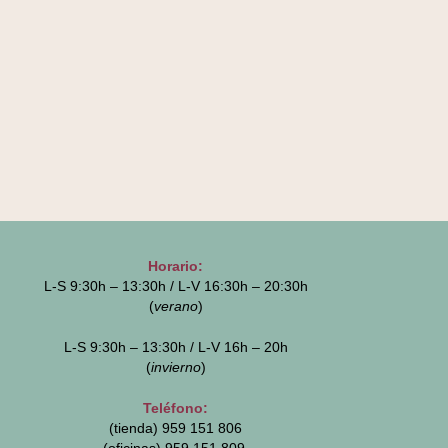
Horario:
L-S 9:30h – 13:30h / L-V 16:30h – 20:30h
(
verano
)
L-S 9:30h – 13:30h / L-V 16h – 20h
(
invierno
)
Teléfono:
(tienda) 959 151 806