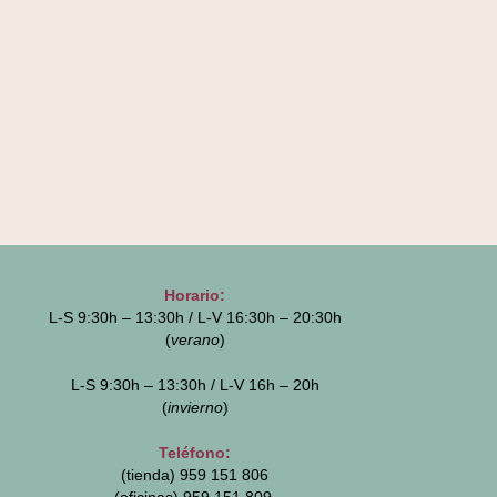
Horario:
L-S 9:30h – 13:30h / L-V 16:30h – 20:30h
(
verano
)
L-S 9:30h – 13:30h / L-V 16h – 20h
(
invierno
)
Teléfono:
(tienda) 959 151 806