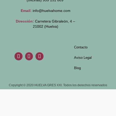
(oficinas)
959 151 809
Email:
info@huelvahome.com
Dirección:
Carretera Gibraleón, 4 –
21002 (Huelva)
Contacto
Aviso Legal
Blog
Copyright © 2020 HUELVA GRES XXI. Todos los derechos reservados