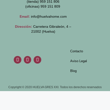
(tienda) 959 151 806
(oficinas)
959 151 809
Email:
info@huelvahome.com
Dirección:
Carretera Gibraleón, 4 –
21002 (Huelva)
Contacto
Aviso Legal
Blog
Copyright © 2020 HUELVA GRES XXI. Todos los derechos reservados