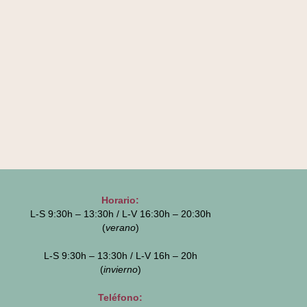
Horario:
L-S 9:30h – 13:30h / L-V 16:30h – 20:30h
(
verano
)
L-S 9:30h – 13:30h / L-V 16h – 20h
(
invierno
)
Teléfono: