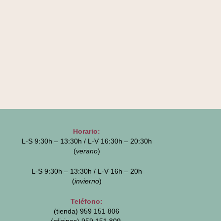
Horario:
L-S 9:30h – 13:30h / L-V 16:30h – 20:30h
(
verano
)
L-S 9:30h – 13:30h / L-V 16h – 20h
(
invierno
)
Teléfono:
(tienda) 959 151 806