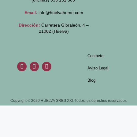
(oficinas)
959 151 809
Email:
info@huelvahome.com
Dirección:
Carretera Gibraleón, 4 –
21002 (Huelva)
Contacto
Aviso Legal
Blog
Copyright © 2020 HUELVA GRES XXI. Todos los derechos reservados