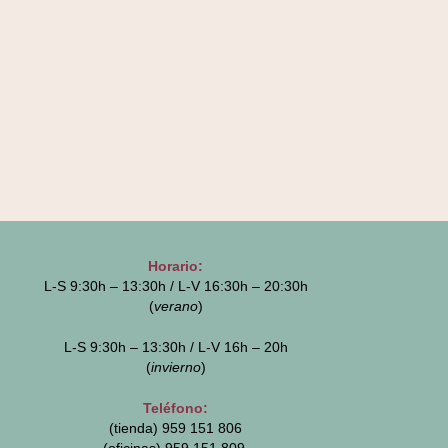
Horario:
L-S 9:30h – 13:30h / L-V 16:30h – 20:30h
(
verano
)
L-S 9:30h – 13:30h / L-V 16h – 20h
(
invierno
)
Teléfono:
(tienda) 959 151 806