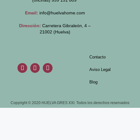
(oficinas)
959 151 809
Email:
info@huelvahome.com
Dirección:
Carretera Gibraleón, 4 –
21002 (Huelva)
Contacto
Aviso Legal
Blog
Copyright © 2020 HUELVA GRES XXI. Todos los derechos reservados