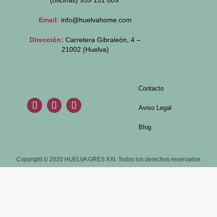
(oficinas)
959 151 809
Email:
info@huelvahome.com
Dirección:
Carretera Gibraleón, 4 –
21002 (Huelva)
Contacto
Aviso Legal
Blog
Copyright © 2020 HUELVA GRES XXI. Todos los derechos reservados