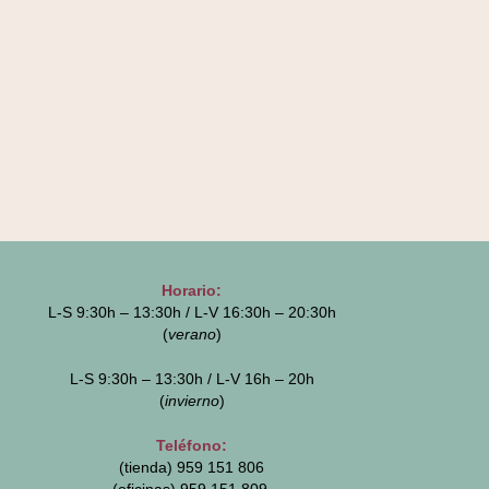
Horario:
L-S 9:30h – 13:30h / L-V 16:30h – 20:30h
(
verano
)
L-S 9:30h – 13:30h / L-V 16h – 20h
(
invierno
)
Teléfono:
(tienda) 959 151 806