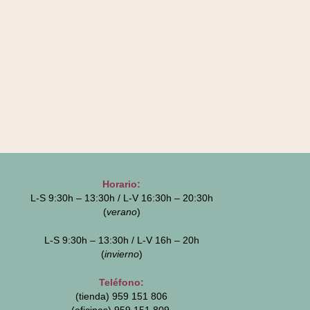
Horario:
L-S 9:30h – 13:30h / L-V 16:30h – 20:30h
(
verano
)
L-S 9:30h – 13:30h / L-V 16h – 20h
(
invierno
)
Teléfono:
(tienda) 959 151 806