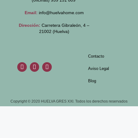
(oficinas)
959 151 809
Email:
info@huelvahome.com
Dirección:
Carretera Gibraleón, 4 –
21002 (Huelva)
Contacto
Aviso Legal
Blog
Copyright © 2020 HUELVA GRES XXI. Todos los derechos reservados