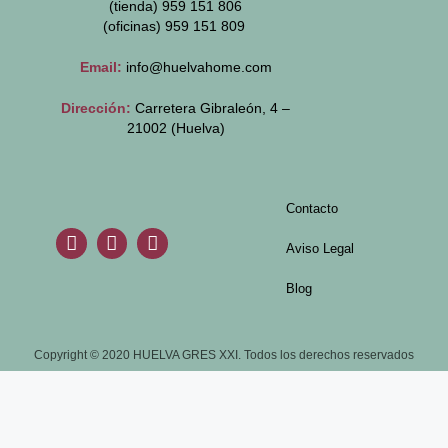
(tienda) 959 151 806
(oficinas)
959 151 809
Email:
info@huelvahome.com
Dirección:
Carretera Gibraleón, 4 –
21002 (Huelva)
Contacto
Aviso Legal
Blog
Copyright © 2020 HUELVA GRES XXI. Todos los derechos reservados