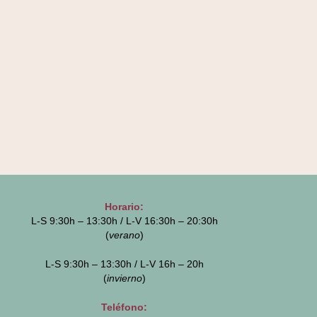
Horario:
L-S 9:30h – 13:30h / L-V 16:30h – 20:30h
(
verano
)
L-S 9:30h – 13:30h / L-V 16h – 20h
(
invierno
)
Teléfono: