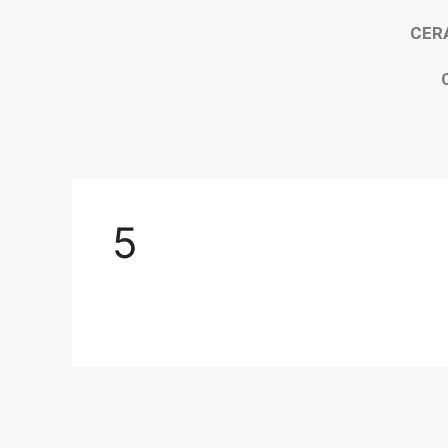
CER
5