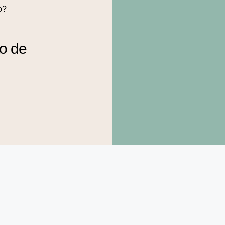
o?
to de