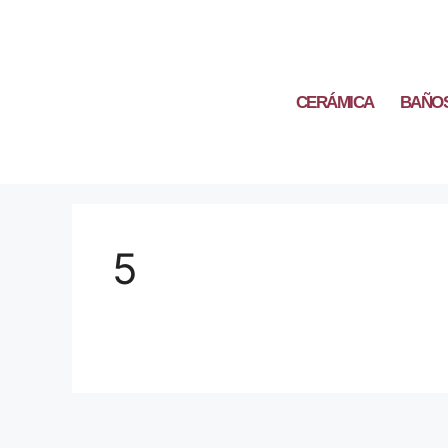
CERÁMICA
BAÑO
5