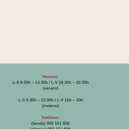
Horario:
L-S 9:30h – 13:30h / L-V 16:30h – 20:30h
(
verano
)
L-S 9:30h – 13:30h / L-V 16h – 20h
(
invierno
)
Teléfono:
(tienda) 959 151 806