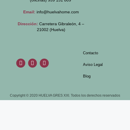
(oficinas)
959 151 809
Email:
info@huelvahome.com
Dirección:
Carretera Gibraleón, 4 –
21002 (Huelva)
Contacto
Aviso Legal
Blog
Copyright © 2020 HUELVA GRES XXI. Todos los derechos reservados