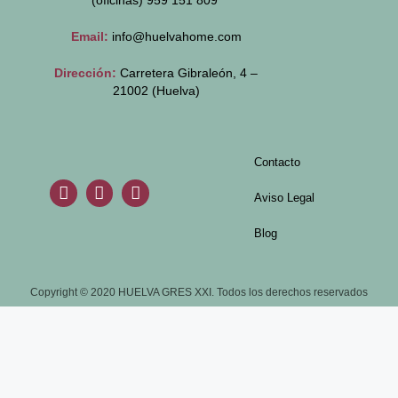
(oficinas)
959 151 809
Email:
info@huelvahome.com
Dirección:
Carretera Gibraleón, 4 –
21002 (Huelva)
Contacto
Aviso Legal
Blog
Copyright © 2020 HUELVA GRES XXI. Todos los derechos reservados