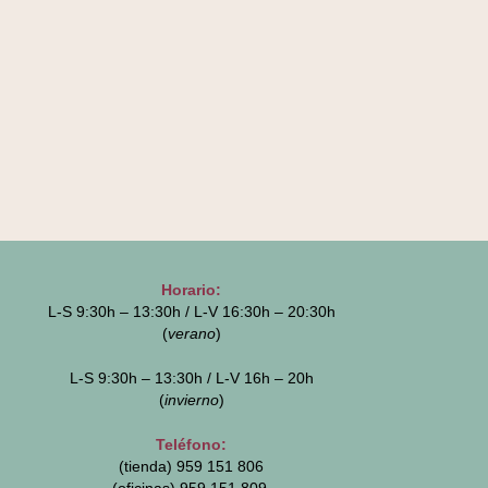
Horario:
L-S 9:30h – 13:30h / L-V 16:30h – 20:30h
(
verano
)
L-S 9:30h – 13:30h / L-V 16h – 20h
(
invierno
)
Teléfono:
(tienda) 959 151 806