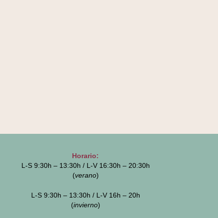
Horario:
L-S 9:30h – 13:30h / L-V 16:30h – 20:30h
(
verano
)
L-S 9:30h – 13:30h / L-V 16h – 20h
(
invierno
)