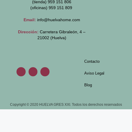
(tienda) 959 151 806
(oficinas)
959 151 809
Email:
info@huelvahome.com
Dirección:
Carretera Gibraleón, 4 –
21002 (Huelva)
Contacto
Aviso Legal
Blog
Copyright © 2020 HUELVA GRES XXI. Todos los derechos reservados