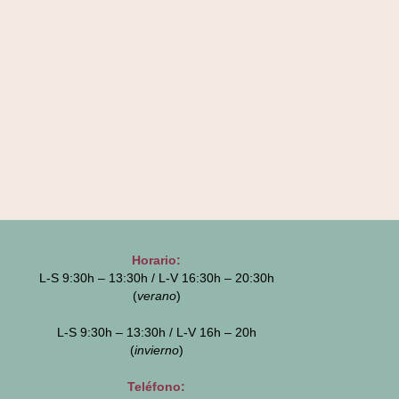
Horario:
L-S 9:30h – 13:30h / L-V 16:30h – 20:30h
(
verano
)
L-S 9:30h – 13:30h / L-V 16h – 20h
(
invierno
)
Teléfono: