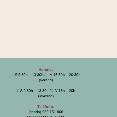
Horario:
L-S 9:30h – 13:30h / L-V 16:30h – 20:30h
(
verano
)
L-S 9:30h – 13:30h / L-V 16h – 20h
(
invierno
)
Teléfono:
(tienda) 959 151 806