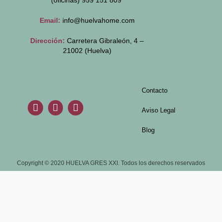
(oficinas)
959 151 809
Email:
info@huelvahome.com
Dirección:
Carretera Gibraleón, 4 –
21002 (Huelva)
Contacto
Aviso Legal
Blog
Copyright © 2020 HUELVA GRES XXI. Todos los derechos reservados