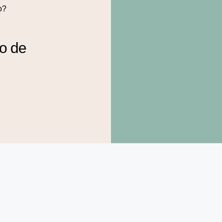
o?
to de