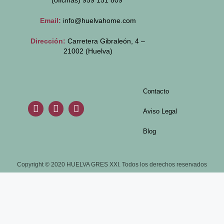
(oficinas)
959 151 809
Email:
info@huelvahome.com
Dirección:
Carretera Gibraleón, 4 –
21002 (Huelva)
Contacto
Aviso Legal
Blog
Copyright © 2020 HUELVA GRES XXI. Todos los derechos reservados