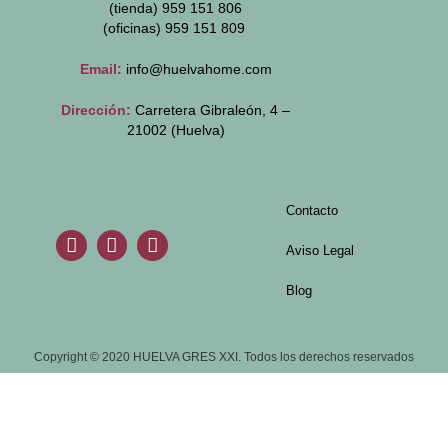
(tienda) 959 151 806
(oficinas)
959 151 809
Email:
info@huelvahome.com
Dirección:
Carretera Gibraleón, 4 –
21002 (Huelva)
Contacto
Aviso Legal
Blog
Copyright © 2020 HUELVA GRES XXI. Todos los derechos reservados